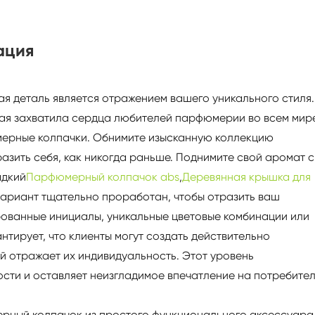
ация
дая деталь является отражением вашего уникального стиля.
ая захватила сердца любителей парфюмерии во всем мир
ерные колпачки. Обнимите изысканную коллекцию
азить себя, как никогда раньше. Поднимите свой аромат с
адкий
Парфюмерный колпачок abs
,
Деревянная крышка для
вариант тщательно проработан, чтобы отразить ваш
ированные инициалы, уникальные цветовые комбинации или
тирует, что клиенты могут создать действительно
 отражает их индивидуальность. Этот уровень
сти и оставляет неизгладимое впечатление на потребител
ерный колпачок из простого функционального аксессуара