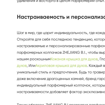
удивления и восторга в целом парфюмерии опыт.
Настраиваемость и персонализ
Шаг в мир, где царит индивидуальность, где каж
Откройте для себя последнюю тенденцию, котор
настраиваемые и персонализированные парфюм
парфюмерных колпачков ZHEJIANG B.I., чтобы выр
нашим роскошным
Кожаная крышка для духов
, Гл
духов
, Или
Акриловая крышка для духов
. Каждый 
уникальный стиль и предпочтения. Будь то грав
даже включение драгоценных камней, бренд гаран
индивидуальный парфюмерный колпачок, который
настраиваемости добавляет фактор эксклюзивно
Таким образом, ZHEJIANG B.I превратил парфюм