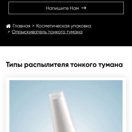
Напишите Нам

Главная
Косметическая упаковка
Опрыскиватель тонкого тумана
ПРОДУКТ
Типы распылителя тонкого тумана