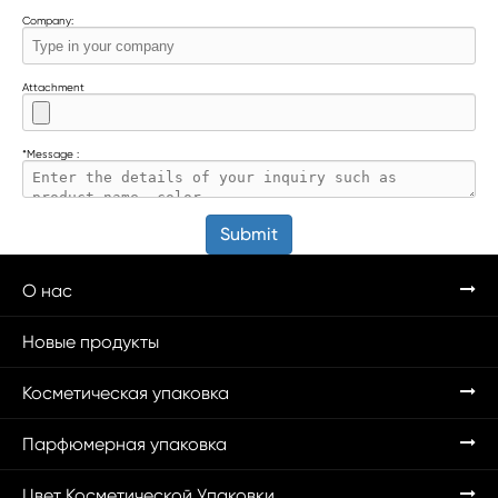
Company:
Attachment
*
Message :
Submit
О нас
Новые продукты
Косметическая упаковка
Парфюмерная упаковка
Цвет Косметической Упаковки