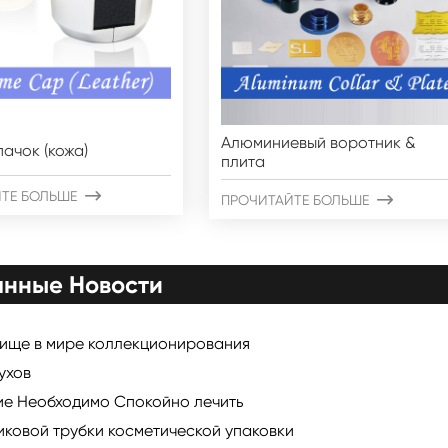
Алюминиевый воротник &
пачок (кожа)
плита
ТЕ БОЛЬШЕ

ПРОЧИТАЙТЕ БОЛЬШЕ

анные Новости
вище в мире коллекционирования
ухов
ие Необходимо Спокойно лечить
ковой трубки косметической упаковки