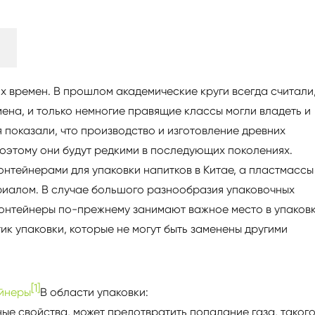
их времен. В прошлом академические круги всегда считали
мена, и только немногие правящие классы могли владеть и
 показали, что производство и изготовление древних
поэтому они будут редкими в последующих поколениях.
нтейнерами для упаковки напитков в Китае, а пластмассы
риалом. В случае большого разнообразия упаковочных
онтейнеры по-прежнему занимают важное место в упаков
ик упаковки, которые не могут быть заменены другими
[1]
ейнеры
В области упаковки:
ые свойства, может предотвратить попадание газа, таког