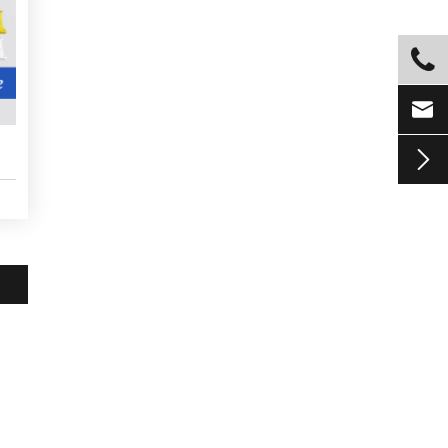


