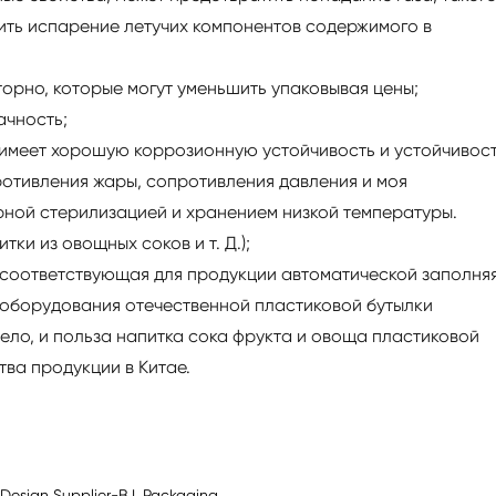
ить испарение летучих компонентов содержимого в
торно, которые могут уменьшить упаковывая цены;
ачность;
, имеет хорошую коррозионную устойчивость и устойчивост
ротивления жары, сопротивления давления и моя
рной стерилизацией и хранением низкой температуры.
ки из овощных соков и т. Д.);
лка соответствующая для продукции автоматической заполня
 оборудования отечественной пластиковой бутылки
ело, и польза напитка сока фрукта и овоща пластиковой
ва продукции в Китае.
 Design Supplier-B.I. Packaging