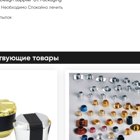
е Необходимо Спокойно лечить
утылок
твующие товары