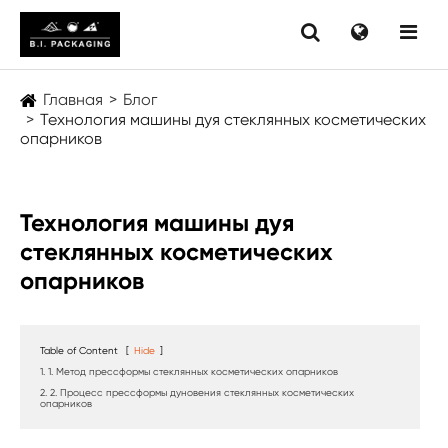
Главная
Блог
Технология машины дуя стеклянных косметических
опарников
Технология машины дуя
стеклянных косметических
опарников
Table of Content
[
Hide
]
1. 1. Метод прессформы стеклянных косметических опарников
2. 2. Процесс прессформы дуновения стеклянных косметических
опарников